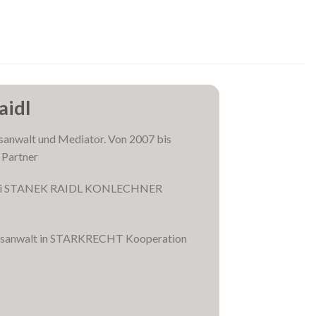
aidl
tsanwalt und Mediator. Von 2007 bis
 Partner
r bei STANEK RAIDL KONLECHNER
chtsanwalt in STARKRECHT Kooperation