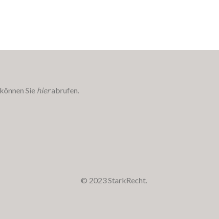
 können Sie
hier
abrufen.
© 2023 StarkRecht.