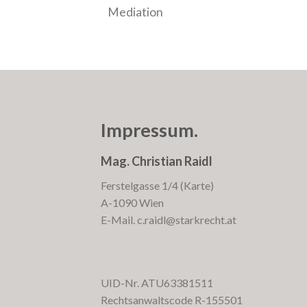
Mediation
Impressum.
Mag. Christian Raidl
Ferstelgasse 1/4 (
Karte
)
A-1090 Wien
E-Mail.
c.raidl@starkrecht.at
UID-Nr. ATU63381511
Rechtsanwaltscode R-155501